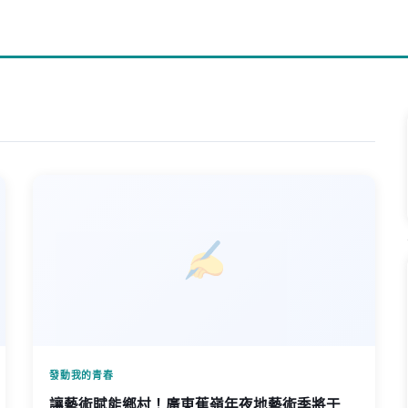
發動我的青春
讓藝術賦能鄉村！廣東蕉嶺年夜地藝術季將于