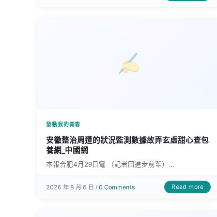
發動我的青春
安徽整治周遭的狀況監測數據故弄玄虛甜心查包
養網_中國網
本報合肥4月29日電 （記者田進步前輩）...
Read more
2026 年 8 月 6 日 /
0 Comments