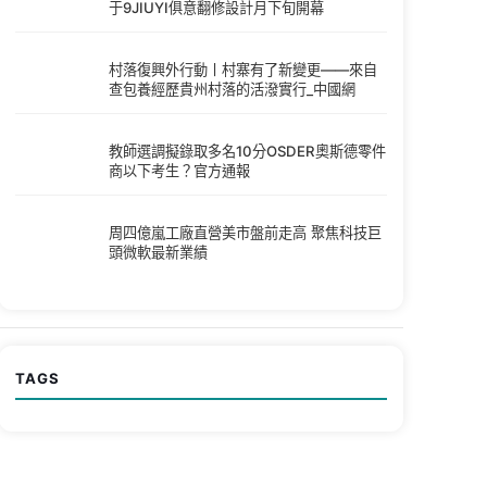
于9JIUYI俱意翻修設計月下旬開幕
村落復興外行動丨村寨有了新變更——來自
查包養經歷貴州村落的活潑實行_中國網
教師選調擬錄取多名10分OSDER奧斯德零件
商以下考生？官方通報
周四億嵐工廠直營美市盤前走高 聚焦科技巨
頭微軟最新業績
TAGS