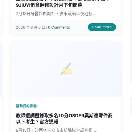
9JIUYI俱意翻修設計月下旬開幕
7月18日牙醫診所設計，廣東蕉嶺年夜地藝...
Read more
2026 年 8 月 6 日 /
0 Comments
發動我的青春
教師選調擬錄取多名10分OSDER奧斯德零件商
以下考生？官方通報
8月15日，江西省吉安市永新縣聯合調查組...