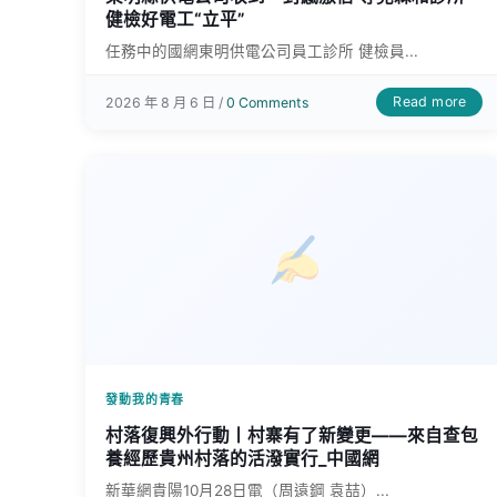
健檢好電工“立平”
任務中的國網東明供電公司員工診所 健檢員...
Read more
2026 年 8 月 6 日 /
0 Comments
發動我的青春
村落復興外行動丨村寨有了新變更——來自查包
養經歷貴州村落的活潑實行_中國網
新華網貴陽10月28日電（周遠鋼 袁喆）...