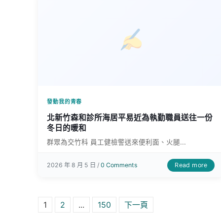
發動我的青春
北新竹森和診所海居平易近為執勤職員送往一份
冬日的暖和
群眾為交竹科 員工健檢警送來便利面、火腿...
Read more
2026 年 8 月 5 日 /
0 Comments
文章分頁
1
2
...
150
下一頁