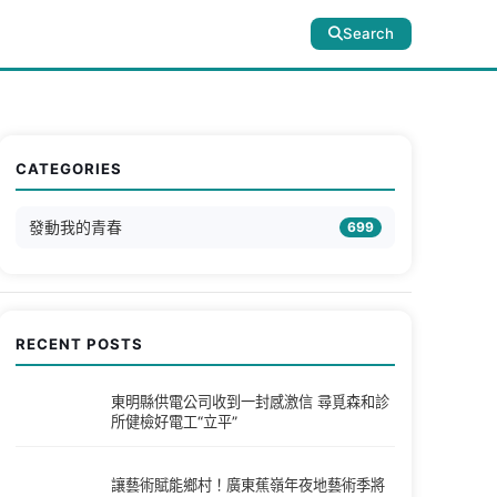
Search
CATEGORIES
發動我的青春
699
RECENT POSTS
東明縣供電公司收到一封感激信 尋覓森和診
所健檢好電工“立平”
讓藝術賦能鄉村！廣東蕉嶺年夜地藝術季將