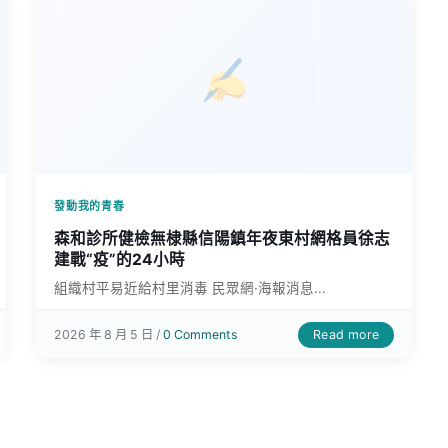
發動我的青春
森和診所健檢無棣縣信陽鎮年夜東村網格員徐志
建戰“疫”的24小時
組織村平易近給村里消毒 民眾網·海報消息...
Read more
2026 年 8 月 5 日 /
0 Comments