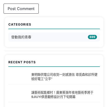
CATEGORIES
發動我的青春
699
RECENT POSTS
東明縣供電公司收到一封感激信 尋覓森和診所健
檢好電工“立平”
讓藝術賦能鄉村！廣東蕉嶺年夜地藝術季將于
9JIUYI俱意翻修設計月下旬開幕