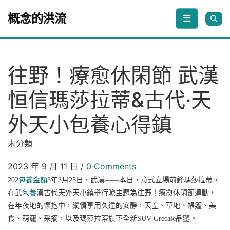
Skip to content
概念的洪流
往野！療愈休閑節 武漢
恒信瑪莎拉蒂&古代·天
外天小包養心得鎮
未分類
2023 年 9 月 11 日
/
0 Comments
202
包養金額
3
年
3
月
25
日，武漢
——本日，意式立場前鋒瑪莎拉蒂
，
在武
包養
漢古代天外天小鎮舉行瞭主題為往野！療愈休閑節
運動，
在年夜地的懷抱中，縱情享用久違的安靜，天空、草地、帳篷、美
食、萌寵、采摘，以及瑪莎拉蒂
旗下全新
SUV
Grecale
品鑒
。