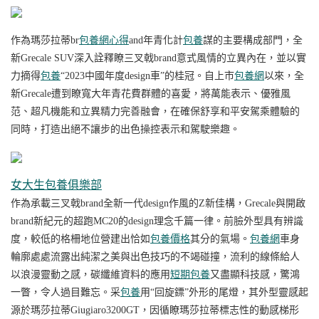
作為瑪莎拉蒂br
包養網心得
and年青化計
包養
謀的主要構成部門，
全
新
Grecale SUV深入詮釋瞭三叉戟brand意式風情的立異內在，
並以實
力摘得
包養
“2023中國年度design車”的桂冠。自上市
包養網
以來，全
新Grecale遭到瞭寬大年青花費群體的喜愛，
將萬能表示、優雅風
范、超凡機能和立異精力完善融會，在確保舒享和平安駕乘體驗的
同時，打造出絕不讓步的出色操控表示和駕駛樂趣。
女大生包養俱樂部
作為承載三叉戟brand全新一代design作風的Z新佳構，
Grecale與開啟
brand新紀元的超跑
MC20的design理念千篇一律。前臉外型具有辨識
度，較低的格柵地位營建出恰如
包養價格
其分的氣場。
包養網
車身
輪廓處處流露出純潔之美與出色技巧的不竭碰撞，流利的線條給人
以浪漫靈動之感，碳
纖維資料的應用
短期包養
又盡顯科技感，驚鴻
一瞥，令人過目難忘。采
包養
用
“回旋鏢”外形的尾燈，其
外型靈感起
源於瑪莎拉蒂
Giugiaro3200GT，因循瞭瑪莎拉蒂標志性的動感梯形