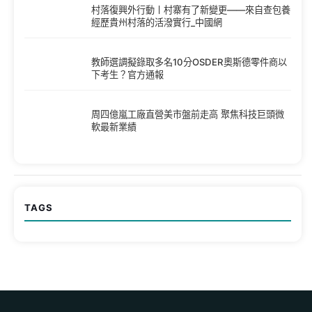
村落復興外行動丨村寨有了新變更——來自查包養
經歷貴州村落的活潑實行_中國網
教師選調擬錄取多名10分OSDER奧斯德零件商以
下考生？官方通報
周四億嵐工廠直營美市盤前走高 聚焦科技巨頭微
軟最新業績
TAGS