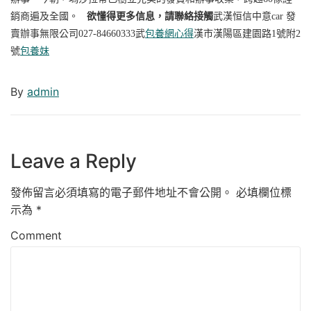
銷商遍及全國。
欲懂得更多信息，請聯絡接觸
武漢恒信中意car 發
賣辦事無限公司
027-84660333
武
包養網心得
漢市漢陽區建園路
1號附2
號
包養妹
By
admin
Leave a Reply
發佈留言必須填寫的電子郵件地址不會公開。
必填欄位標
示為
*
Comment