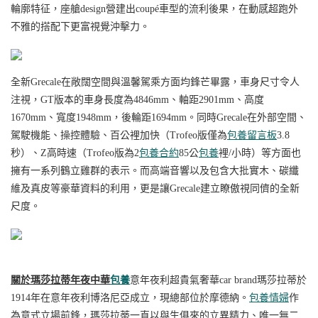
輪廓特征，
座艙design營建出
coupé車型的流利後果，在動感超跑外
不雅的搭配下更富視覺沖擊力。
全新
Grecale在敞闊空間與溫馨駕乘方面均鋒芒畢露，車身尺寸令人
注視，GT版本的車身長度為4846mm、軸距2901mm、高度
1670mm、寬度1948mm，後輪距1694mm。同時Grecale在外部空間、
駕駛機能、操控體驗、百公裡加快（Trofeo版僅為
包養留言板
3.8
秒）、Z高時速（Trofeo版為2
包養合約
85公
包養
裡/小時）等方面也
擁有一系列鶴立雞群的表示。而高端音響以及包含大批實木、碳纖
維及真皮等豪華資料的利用，更是讓Grecale建立瞭傲視同儕的全新
尺度。
關於瑪莎拉蒂年夜中華
包養
意年夜利超貴氣奢華car brand瑪莎拉蒂於
1914年在意年夜利博洛尼亞成立，現總部位於摩德納。
包養情婦
作
為意式立場前鋒，瑪莎拉蒂一直以與生俱來的立異精力、唯一無二