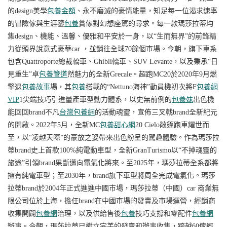
的design美學
包養金額
、永不磨滅的豪情能量，知足每一位渴求速率
的冒險傢與生涯鑒
包養
賞傢對幻想座駕的尋求。每一款瑪莎拉蒂均
集design、機能、溫馨、優雅和平安於一身，以“生而無界”的前鋒精
力從頭界說意式豪華car ，並銷往全球70餘個市場。
今朝，旗下車系
包含
Quattroporte總裁轎車、Ghibli轎車、SUV Levante，以及秉承“日
見重生”卓
包養管道
然魅力的全新Grecale。超跑MC20於2020年9月燃
擎退
包養故事
場，其
包養
搭載的“Nettuno海神”動員機初次將F
包養網
VIP
1尖端技巧引進量產車型動力體系，以史無前例的
包養妹
出色機
能回回brand不凡
台灣包養網
的活動魂靈，宣佈三叉戟brand全新紀元
的開啟。2022年5月，全新MC
包養甜心網
20 Cielo敞篷跑車耀世而
至，以“凌越天際”的豪放之姿帶來出色紛呈的駕趣體驗。作為瑪莎拉
蒂brand史上首款100%純電動車型，全新GranTurismo以“不掉魂靈的
旅途”引領brand果斷邁向電氣化將來。至2025年，瑪莎拉蒂全系都將
擁有純電車型；至2030年，brand旗下車型將周全完成電氣化。
瑪莎
拉蒂brand於
2004年正式進進中國市場，瑪莎拉蒂（中國）car 商業無
限公司位於上海，擔任brand在中國市場的發賣及市場運營，經銷商
收集開闢
包養網
治理，以及供給售後
包養
技巧支撐和零配件
包養網
辦事。今朝，瑪莎拉蒂已樹立完美的發賣和辦事收集，跨越60傢經