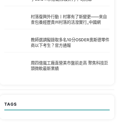
村落復興外行動丨村寨有了新變更——來自
查包養經歷貴州村落的活潑實行_中國網
教師選調擬錄取多名10分OSDER奧斯德零件
商以下考生？官方通報
周四億嵐工廠直營美市盤前走高 聚焦科技巨
頭微軟最新業績
TAGS