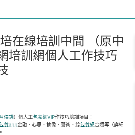
國培在線培訓中間 （原中
網培訓網個人工作技巧
技
月價錢
）個人工
包養網VIP
作技巧培訓項目：
包養app
金融、心思、抽像、藝術、綜
包養網
合類等（詳細
。