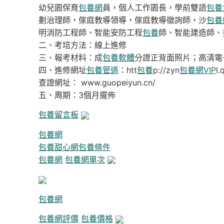
幼兒園保育
包養網
員，個人工作園長，學前雙語
包養
劃治理師，傢庭教導領導，傢庭教導徵詢師，沙
包養
明消防工程師、智能安防工程
包養
師、智能建造師、
二、考培方法：線上進修
三、報考材料：成
包養軟體
分證正背面照片；高清電
四、進修網址
包養管道
：htt
包養
p://zyn
包養網VIP
l.
查證網址： www.guopeiyun.cn/
五、周期：3個月擺佈
包養留言板
包養網
包養甜心網
包養條件
包養網
包養網單次
包養網
包養網評價
包養價格