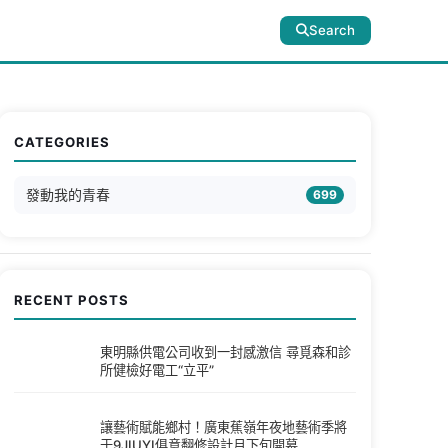
Search
CATEGORIES
發動我的青春
699
RECENT POSTS
東明縣供電公司收到一封感激信 尋覓森和診
所健檢好電工“立平”
讓藝術賦能鄉村！廣東蕉嶺年夜地藝術季將
于9JIUYI俱意翻修設計月下旬開幕