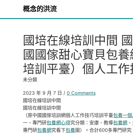
Skip to content
概念的洪流
國培在線培訓中間 
國國傢甜心寶貝包養
培訓平臺）個人工作
未分類
2023 年 9 月 7 日
/
0 Comments
國培在線培訓中間
國培在線培訓中間
（原中國國傢培訓網個人工作技巧培訓平臺
包養一個
一、專門研
包養網心得
究分類：安康、教導
包養網
、
專門研
包養網
究看下
包養
圖）。合計600多專門研究