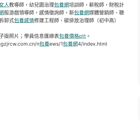
女人
教導師，幼兒園治理
包養網
培訓師，薪稅師，財稅計
網
般游戲領導師，感情徵詢師，新
包養網
媒體營銷師、聰
拆卸式
包養感情
修建工程師、碳排放治理師（初中高）
子版照片；學員信息匯總表
包養價格ptt
。
qgzjrcw.com.cn/n
包養
ews/1
包養網
4/index.html